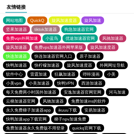
友情链接
网站地图
QuickQ
旋风加速度器
旋风加速
坚果加速器
tiktok加速器
狗急加速器官网
免费vqn外网加速
小蓝鸟
优途加速器官网
风驰加速器
旋风加速器
免费vps加速器外网苹果版
旋风加速度器
快连加速器
快连加速器官网入口
原子加速器
快鸭加速器
快柠檬加速器
旋风加速度器
外网网址导航
软件中心
雷霆加速
狂飙加速器
哔咔漫画
小美
小美vpn
小美加速器
快鸭VPN
西游加速器
每天免费两小时国外加速器
安逸加速器官网官网
河马加速
云梯加速器官网
风驰加速器
免费加速ins的软件
永久免费梯子加速器app
ikuuu下载
安易加速器
快鸭加速app下载官网
梯子npv加速免费
免费加速器永久免费版不用登录
quickq官网下载