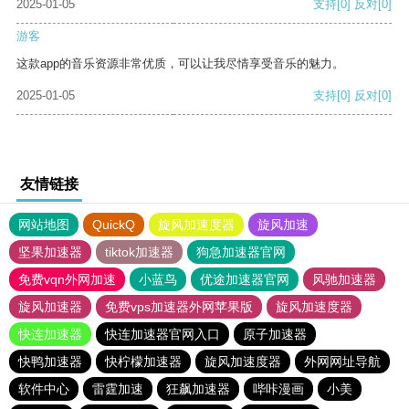
2025-01-05
支持
[0]
反对
[0]
游客
这款app的音乐资源非常优质，可以让我尽情享受音乐的魅力。
2025-01-05
支持
[0]
反对
[0]
友情链接
网站地图
QuickQ
旋风加速度器
旋风加速
坚果加速器
tiktok加速器
狗急加速器官网
免费vqn外网加速
小蓝鸟
优途加速器官网
风驰加速器
旋风加速器
免费vps加速器外网苹果版
旋风加速度器
快连加速器
快连加速器官网入口
原子加速器
快鸭加速器
快柠檬加速器
旋风加速度器
外网网址导航
软件中心
雷霆加速
狂飙加速器
哔咔漫画
小美