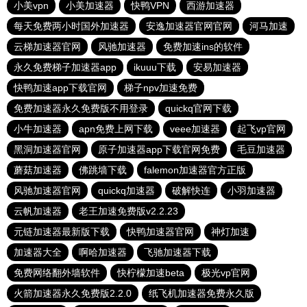
小美vpn
小美加速器
快鸭VPN
西游加速器
每天免费两小时国外加速器
安逸加速器官网官网
河马加速
云梯加速器官网
风驰加速器
免费加速ins的软件
永久免费梯子加速器app
ikuuu下载
安易加速器
快鸭加速app下载官网
梯子npv加速免费
免费加速器永久免费版不用登录
quickq官网下载
小牛加速器
apn免费上网下载
veee加速器
起飞vp官网
黑洞加速器官网
原子加速器app下载官网免费
毛豆加速器
蘑菇加速器
佛跳墙下载
falemon加速器官方正版
风驰加速器官网
quickq加速器
破解快连
小羽加速器
云帆加速器
老王加速免费版v2.2.23
元链加速器最新版下载
快鸭加速器官网
神灯加速
加速器大全
啊哈加速器
飞驰加速器下载
免费网络翻外墙软件
快柠檬加速beta
极光vp官网
火箭加速器永久免费版2.2.0
纸飞机加速器免费永久版