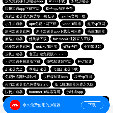
永久免费梯子加速器app
ikuuu下载
安易加速器
快鸭加速app下载官网
梯子npv加速免费
免费加速器永久免费版不用登录
quickq官网下载
小牛加速器
apn免费上网下载
veee加速器
起飞vp官网
黑洞加速器官网
原子加速器app下载官网免费
毛豆加速器
蘑菇加速器
佛跳墙下载
falemon加速器官方正版
风驰加速器官网
quickq加速器
破解快连
小羽加速器
云帆加速器
老王加速免费版v2.2.23
元链加速器最新版下载
快鸭加速器官网
神灯加速
加速器大全
啊哈加速器
飞驰加速器下载
免费网络翻外墙软件
快柠檬加速beta
极光vp官网
火箭加速器永久免费版2.2.0
纸飞机加速器免费永久版
快鸭加速器
hammer加速器官网
佛跳墙app
飞讯加速器官网
twitter加速器
蓝鲸加速器
旋风加速npv
永久免费使用的加速器
下载