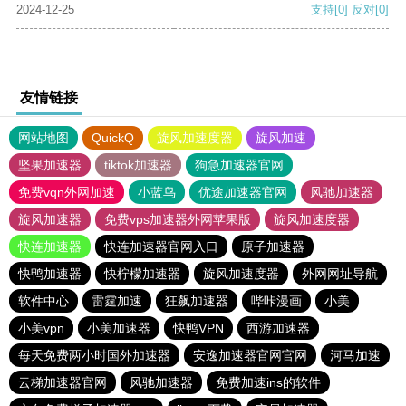
2024-12-25
支持
[0]
反对
[0]
友情链接
网站地图
QuickQ
旋风加速度器
旋风加速
坚果加速器
tiktok加速器
狗急加速器官网
免费vqn外网加速
小蓝鸟
优途加速器官网
风驰加速器
旋风加速器
免费vps加速器外网苹果版
旋风加速度器
快连加速器
快连加速器官网入口
原子加速器
快鸭加速器
快柠檬加速器
旋风加速度器
外网网址导航
软件中心
雷霆加速
狂飙加速器
哔咔漫画
小美
小美vpn
小美加速器
快鸭VPN
西游加速器
每天免费两小时国外加速器
安逸加速器官网官网
河马加速
云梯加速器官网
风驰加速器
免费加速ins的软件