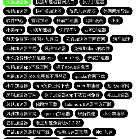
快连加速器
快连加速器官网入口
原子加速器
快鸭加速器
快柠檬加速器
旋风加速度器
外网网址导航
软件中心
雷霆加速
狂飙加速器
哔咔漫画
小美
小美vpn
小美加速器
快鸭VPN
西游加速器
每天免费两小时国外加速器
安逸加速器官网官网
河马加速
云梯加速器官网
风驰加速器
免费加速ins的软件
永久免费梯子加速器app
ikuuu下载
安易加速器
快鸭加速app下载官网
梯子npv加速免费
免费加速器永久免费版不用登录
quickq官网下载
小牛加速器
apn免费上网下载
veee加速器
起飞vp官网
黑洞加速器官网
原子加速器app下载官网免费
毛豆加速器
蘑菇加速器
佛跳墙下载
falemon加速器官方正版
风驰加速器官网
quickq加速器
破解快连
小羽加速器
云帆加速器
老王加速免费版v2.2.23
元链加速器最新版下载
快鸭加速器官网
神灯加速