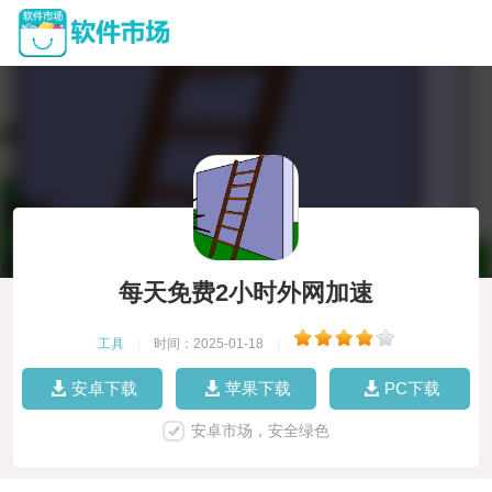
每天免费2小时外网加速
工具
|
时间：2025-01-18
|
安卓下载
苹果下载
PC下载
安卓市场，安全绿色