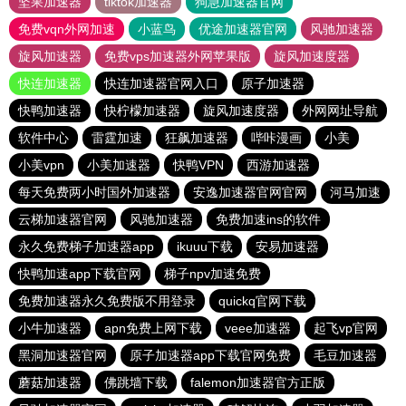
坚果加速器
tiktok加速器
狗急加速器官网
免费vqn外网加速
小蓝鸟
优途加速器官网
风驰加速器
旋风加速器
免费vps加速器外网苹果版
旋风加速度器
快连加速器
快连加速器官网入口
原子加速器
快鸭加速器
快柠檬加速器
旋风加速度器
外网网址导航
软件中心
雷霆加速
狂飙加速器
哔咔漫画
小美
小美vpn
小美加速器
快鸭VPN
西游加速器
每天免费两小时国外加速器
安逸加速器官网官网
河马加速
云梯加速器官网
风驰加速器
免费加速ins的软件
永久免费梯子加速器app
ikuuu下载
安易加速器
快鸭加速app下载官网
梯子npv加速免费
免费加速器永久免费版不用登录
quickq官网下载
小牛加速器
apn免费上网下载
veee加速器
起飞vp官网
黑洞加速器官网
原子加速器app下载官网免费
毛豆加速器
蘑菇加速器
佛跳墙下载
falemon加速器官方正版