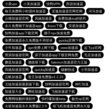
小美vpn
小美加速器
快鸭VPN
西游加速器
每天免费两小时国外加速器
安逸加速器官网官网
河马加速
云梯加速器官网
风驰加速器
免费加速ins的软件
永久免费梯子加速器app
ikuuu下载
安易加速器
快鸭加速app下载官网
梯子npv加速免费
免费加速器永久免费版不用登录
quickq官网下载
小牛加速器
apn免费上网下载
veee加速器
起飞vp官网
黑洞加速器官网
原子加速器app下载官网免费
毛豆加速器
蘑菇加速器
佛跳墙下载
falemon加速器官方正版
风驰加速器官网
quickq加速器
破解快连
小羽加速器
云帆加速器
老王加速免费版v2.2.23
元链加速器最新版下载
快鸭加速器官网
神灯加速
加速器大全
啊哈加速器
飞驰加速器下载
免费网络翻外墙软件
快柠檬加速beta
极光vp官网
火箭加速器永久免费版2.2.0
纸飞机加速器免费永久版