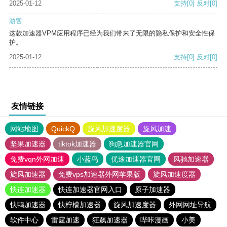
2025-01-12
支持
[0]
反对
[0]
游客
这款加速器VPM应用程序已经为我们带来了无限的隐私保护和安全性保
护。
2025-01-12
支持
[0]
反对
[0]
友情链接
网站地图
QuickQ
旋风加速度器
旋风加速
坚果加速器
tiktok加速器
狗急加速器官网
免费vqn外网加速
小蓝鸟
优途加速器官网
风驰加速器
旋风加速器
免费vps加速器外网苹果版
旋风加速度器
快连加速器
快连加速器官网入口
原子加速器
快鸭加速器
快柠檬加速器
旋风加速度器
外网网址导航
软件中心
雷霆加速
狂飙加速器
哔咔漫画
小美