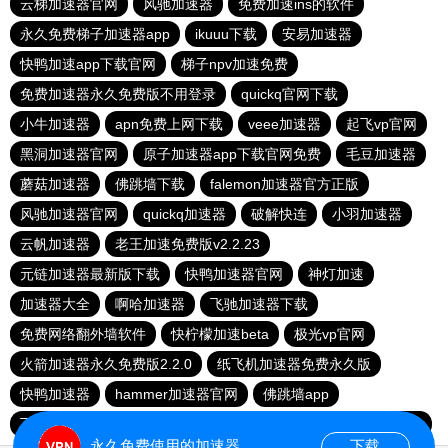
云梯加速器官网
风驰加速器
免费加速ins的软件
永久免费梯子加速器app
ikuuu下载
安易加速器
快鸭加速app下载官网
梯子npv加速免费
免费加速器永久免费版不用登录
quickq官网下载
小牛加速器
apn免费上网下载
veee加速器
起飞vp官网
黑洞加速器官网
原子加速器app下载官网免费
毛豆加速器
蘑菇加速器
佛跳墙下载
falemon加速器官方正版
风驰加速器官网
quickq加速器
破解快连
小羽加速器
云帆加速器
老王加速免费版v2.2.23
元链加速器最新版下载
快鸭加速器官网
神灯加速
加速器大全
啊哈加速器
飞驰加速器下载
免费网络翻外墙软件
快柠檬加速beta
极光vp官网
火箭加速器永久免费版2.2.0
纸飞机加速器免费永久版
快鸭加速器
hammer加速器官网
佛跳墙app
飞讯加速器官网
twitter加速器
蓝鲸加速器
旋风加速npv
永久免费使用的加速器
下载