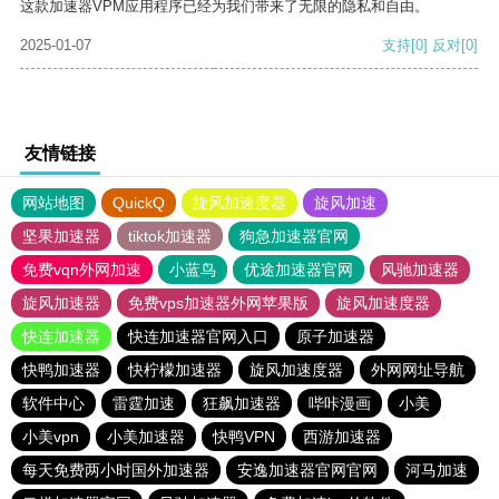
这款加速器VPM应用程序已经为我们带来了无限的隐私和自由。
2025-01-07
支持
[0]
反对
[0]
友情链接
网站地图
QuickQ
旋风加速度器
旋风加速
坚果加速器
tiktok加速器
狗急加速器官网
免费vqn外网加速
小蓝鸟
优途加速器官网
风驰加速器
旋风加速器
免费vps加速器外网苹果版
旋风加速度器
快连加速器
快连加速器官网入口
原子加速器
快鸭加速器
快柠檬加速器
旋风加速度器
外网网址导航
软件中心
雷霆加速
狂飙加速器
哔咔漫画
小美
小美vpn
小美加速器
快鸭VPN
西游加速器
每天免费两小时国外加速器
安逸加速器官网官网
河马加速