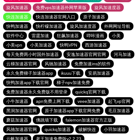
旋风加速器
免费vps加速器外网苹果版
旋风加速度器
快连加速器
快连加速器官网入口
原子加速器
快鸭加速器
快柠檬加速器
旋风加速度器
外网网址导航
软件中心
雷霆加速
狂飙加速器
哔咔漫画
小美
小美vpn
小美加速器
快鸭VPN
西游加速器
每天免费两小时国外加速器
安逸加速器官网官网
河马加速
云梯加速器官网
风驰加速器
免费加速ins的软件
永久免费梯子加速器app
ikuuu下载
安易加速器
快鸭加速app下载官网
梯子npv加速免费
免费加速器永久免费版不用登录
quickq官网下载
小牛加速器
apn免费上网下载
veee加速器
起飞vp官网
黑洞加速器官网
原子加速器app下载官网免费
毛豆加速器
蘑菇加速器
佛跳墙下载
falemon加速器官方正版
风驰加速器官网
quickq加速器
破解快连
小羽加速器
云帆加速器
老王加速免费版v2.2.23